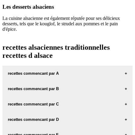
Les desserts alsaciens
La cuisine alsacienne est également réputée pour ses délicieux
desserts, tels que le kouglof, le strudel aux pommes et le pain
d'épice.
recettes alsaciennes traditionnelles
recettes d alsace
recettes commencant par A
agneau pascal
recettes commencant par B
asperges
baeckeoffe
recettes commencant par C
batonnets aux noisettes
cailloux blancs
recettes commencant par D
bavette de boeuf farcie
cervelas en salade
dents de loup
recettes commencant par F